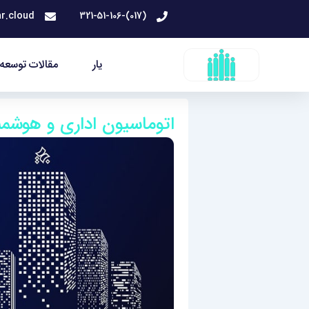
رش
r.cloud
(017)-321-51-106
ه
حتوا
یار
مقالات توسعه 
اتوماسیون اداری و هوشم