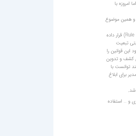
 امروزه با
ت و همین موضوع
در حال حاضر در سیستم‌های پیشرفته اتوماسیون اداری موجود موتور قوانین و یا اصطلاحا قوانین خودکار (Rule Engine) قرار داده
بتی تبعیت
 این قوانین را
ی کشف و تدوین
ند توانست با
یر برای ابلاغ
شد.
ری و … استفاده