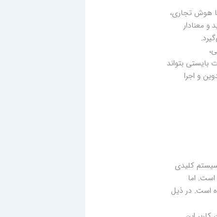
گری را به نقل از ویکی پدیا می‌آورم که منظور از هوش کسب و کار ( Business Intelligence) یا هوش تجاری،
 و معنادار
یرد.
ی،
ت بایستی بتواند
وین و اجرا
 سیستم کلیدی
است. اما
 است. در ذیل
کاربر این