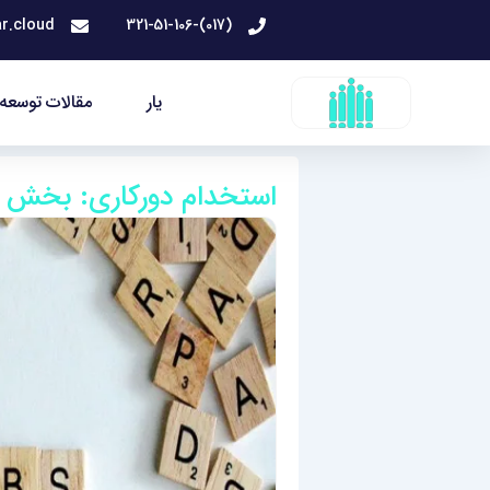
رش
r.cloud
(017)-321-51-106
ه
حتوا
یار
مقالات توسعه 
استخدام دورکاری: بخش ا