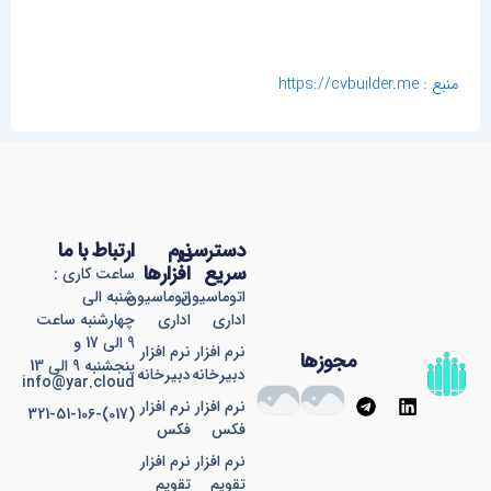
منبع
:
https://cvbuilder.me
دسترسی
نرم
ارتباط با ما
سریع
افزارها
ساعت کاری :
اتوماسیون
اتوماسیون
شنبه الی
اداری
اداری
چهارشنبه ساعت
9 الی 17 و
نرم افزار
نرم افزار
مجوزها
پنجشنبه 9 الی 13
دبیرخانه
دبیرخانه
info@yar.cloud
T
L
نرم افزار
نرم افزار
(017)-321-51-106
e
i
فکس
فکس
l
n
e
k
نرم افزار
نرم افزار
g
e
تقویم
تقویم