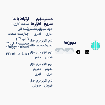
دسترسی
نرم
ارتباط با ما
سریع
افزارها
ساعت کاری :
اتوماسیون
اتوماسیون
شنبه الی
اداری
اداری
چهارشنبه ساعت
9 الی 17 و
نرم افزار
نرم افزار
مجوزها
پنجشنبه 9 الی 13
دبیرخانه
دبیرخانه
info@yar.cloud
T
L
نرم افزار
نرم افزار
(017)-321-51-106
e
i
فکس
فکس
l
n
e
k
نرم افزار
نرم افزار
g
e
تقویم
تقویم
r
d
ابری
ابری
a
i
نرم افزار
نرم افزار
m
n
فروش
فروش