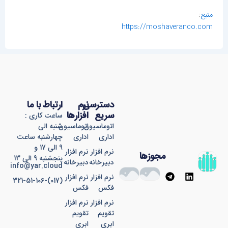
منبع
:
https://moshaveranco.com
دسترسی
نرم
ارتباط با ما
سریع
افزارها
ساعت کاری :
اتوماسیون
اتوماسیون
شنبه الی
اداری
اداری
چهارشنبه ساعت
9 الی 17 و
نرم افزار
نرم افزار
مجوزها
پنجشنبه 9 الی 13
دبیرخانه
دبیرخانه
info@yar.cloud
T
L
نرم افزار
نرم افزار
(017)-321-51-106
e
i
فکس
فکس
l
n
e
k
نرم افزار
نرم افزار
g
e
تقویم
تقویم
r
d
ابری
ابری