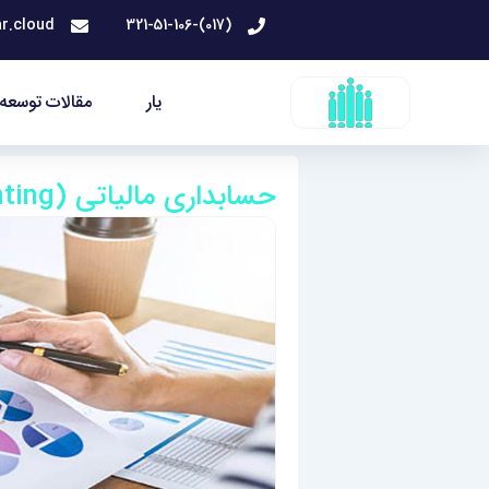
رش
r.cloud
(017)-321-51-106
ه
حتوا
یار
مقالات توسعه 
حسابداری مالیاتی (Tax Accounting) چیست؟