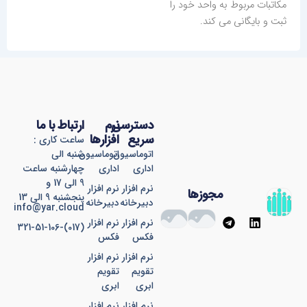
مکاتبات مربوط به واحد خود را
ثبت و بایگانی می کند.
دسترسی
نرم
ارتباط با ما
سریع
افزارها
ساعت کاری :
اتوماسیون
اتوماسیون
شنبه الی
اداری
اداری
چهارشنبه ساعت
9 الی 17 و
نرم افزار
نرم افزار
مجوزها
پنجشنبه 9 الی 13
دبیرخانه
دبیرخانه
info@yar.cloud
T
L
نرم افزار
نرم افزار
(017)-321-51-106
e
i
فکس
فکس
l
n
e
k
نرم افزار
نرم افزار
g
e
تقویم
تقویم
r
d
ابری
ابری
a
i
نرم افزار
نرم افزار