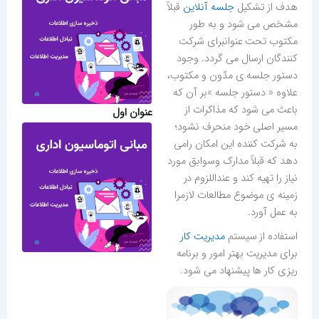
هدف از تشکيل
جلسه آنلاین
قبلاً
مشخص می شود و به طور
مکتوب تحت عنوانبرای شرکت
کنندگان ارسال می گردد. وجود
دستور جلسه ی مدّون و مکتوب،
علاوه « دستور جلسه »بر آن که
باعث می شود که مذاکرات از
عنوان اول
مسير اصلی خود منحرف نشود؛
به شرکت کننده اين امکان رامی
دهد که قبلاً مدارک وسوابق مورد
نياز را تهيه کند و عنداللزوم در
زمينه ی موضوع مطالعات لازمرا
به عمل آورد.
استفاده از سیستم
مدیریت کار
برای مدیریت بهتر امور و برنامه
ریزی کار ها پیشنهاد می شود.