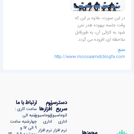
در اين صورت، علاوه بر اين که
وقت جلسه بيهوده هدر نمی
شود به کارائی آن، به طورقابل
ملاحظه ای، افزوده می گردد.
منبع
:
http://www.moosaamidi.blogfa.com
دسترسی
نرم
ارتباط با ما
سریع
افزارها
ساعت کاری :
اتوماسیون
اتوماسیون
شنبه الی
اداری
اداری
چهارشنبه ساعت
9 الی 17 و
نرم افزار
نرم افزار
مجوزها
پنجشنبه 9 الی 13