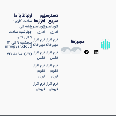
دسترسی
نرم
ارتباط با ما
سریع
افزارها
ساعت کاری :
اتوماسیون
اتوماسیون
شنبه الی
اداری
اداری
چهارشنبه ساعت
9 الی 17 و
نرم افزار
نرم افزار
مجوزها
پنجشنبه 9 الی 13
دبیرخانه
دبیرخانه
info@yar.cloud
T
L
نرم افزار
نرم افزار
(017)-321-51-106
e
i
فکس
فکس
l
n
e
k
نرم افزار
نرم افزار
g
e
تقویم
تقویم
r
d
ابری
ابری
a
i
نرم افزار
نرم افزار
m
n
فروش
فروش