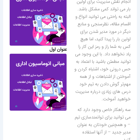
انجام نقش مدیریت برای اولین
بار می تواند کمی مشکل باشد.
البته به راحتی می توانید انواع و
اقسام مقاله، نظرسنجی و منابع
دیگر در مورد مدیر شدن برای
اولین بار را پیدا کنید، اما هیچ
کس به شما راز و رمز این کار را
عنوان اول
یاد نخواهد داد. با این وجود می
توانید مطمئن باشید با اعتماد به
حس درونی خود، اشتباه کردن و
آموختن از اشتباهات و از همه
مهم‌تر گوش دادن به تیم خود
درس های زیادی درباره مدیریت
خواهید آموخت.
سه راهکار خاص وجود دارد که
می توانید برای توانمندسازی تیم
– و همچنین خودتان به عنوان
مدیر جدید – از آنها استفاده
کنید.