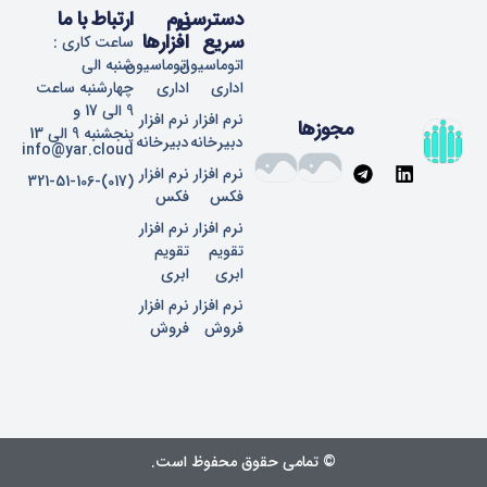
دسترسی
نرم
ارتباط با ما
سریع
افزارها
ساعت کاری :
اتوماسیون
اتوماسیون
شنبه الی
اداری
اداری
چهارشنبه ساعت
9 الی 17 و
نرم افزار
نرم افزار
مجوزها
پنجشنبه 9 الی 13
دبیرخانه
دبیرخانه
info@yar.cloud
T
L
نرم افزار
نرم افزار
(017)-321-51-106
e
i
فکس
فکس
l
n
e
k
نرم افزار
نرم افزار
g
e
تقویم
تقویم
r
d
ابری
ابری
a
i
نرم افزار
نرم افزار
m
n
فروش
فروش
© تمامی حقوق محفوظ است.