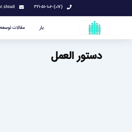
رش
r.cloud
(017)-321-51-106
ه
حتوا
یار
مقالات توسعه 
دستور العمل