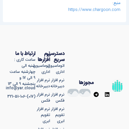
منبع
:
https://www.chargoon.com
دسترسی
نرم
ارتباط با ما
سریع
افزارها
ساعت کاری :
اتوماسیون
اتوماسیون
شنبه الی
اداری
اداری
چهارشنبه ساعت
9 الی 17 و
نرم افزار
نرم افزار
مجوزها
پنجشنبه 9 الی 13
دبیرخانه
دبیرخانه
info@yar.cloud
T
L
نرم افزار
نرم افزار
(017)-321-51-106
e
i
فکس
فکس
l
n
e
k
نرم افزار
نرم افزار
g
e
تقویم
تقویم
r
d
ابری
ابری
a
i