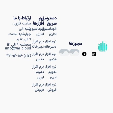
دسترسی
نرم
ارتباط با ما
سریع
افزارها
ساعت کاری :
اتوماسیون
اتوماسیون
شنبه الی
اداری
اداری
چهارشنبه ساعت
9 الی 17 و
نرم افزار
نرم افزار
مجوزها
پنجشنبه 9 الی 13
دبیرخانه
دبیرخانه
info@yar.cloud
T
L
نرم افزار
نرم افزار
(017)-321-51-106
e
i
فکس
فکس
l
n
e
k
نرم افزار
نرم افزار
g
e
تقویم
تقویم
r
d
ابری
ابری
a
i
نرم افزار
نرم افزار
m
n
فروش
فروش