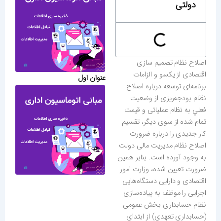
دولتی
ﺍﺻﻼﺡ ﻧﻈﺎﻡ ﺗﺼﻤﻴﻢ ﺳﺎﺯی
ﺍﻗﺘﺼﺎﺩی ﺍﺯ ﻳﻜﺴﻮ و ﺍﻟﺰﺍﻣﺎﺕ
عنوان اول
ﺑﺮﻧﺎﻣﻪ‌ﺎی ﺗﻮﺳﻌﻪ ﺩﺭباره ﺍﺻﻼﺡ
ﻧﻈﺎﻡ ﺑﻮﺩﺟﻪ‌ﺭﻳﺰی ﺍﺯ ﻭﺿﻌﻴﺖ
ﻓﻌﻠﻲ ﺑﻪ ﻧﻈﺎﻡ ﻋﻤﻠﻴﺎتی ﻭ ﻗﻴﻤﺖ
ﺗﻤﺎﻡ ﺷﺪﻩ ﺍﺯ ﺳﻮی ﺩﻳﮕﺮ، ﺗﻘﺴﻴﻢ
ﻛﺎﺭ ﺟﺪﻳﺪی ﺭﺍ ﺩﺭباره ﺿﺮﻭﺭﺕ
ﺍﺻﻼﺡ ﻧﻈﺎﻡ ﻣﺪﻳﺮﻳﺖ ﻣﺎلی ﺩﻭﻟﺖ
ﺑﻪ ﻭﺟﻮﺩ ﺁﻭﺭﺩه است. بنابر همین
ضرورت تعیین شده، وزارت امور
اقتصادی و دارایی دستگاه‌هایی
اجرایی را موظف به پیاده‌سازی
نظام حسابداری بخش عمومی
(حسابداری تعهدی) از ابتدای