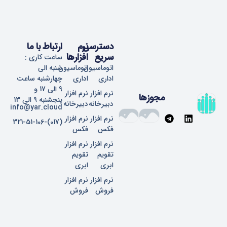
دسترسی
نرم
ارتباط با ما
سریع
افزارها
ساعت کاری :
اتوماسیون
اتوماسیون
شنبه الی
اداری
اداری
چهارشنبه ساعت
9 الی 17 و
نرم افزار
نرم افزار
مجوزها
پنجشنبه 9 الی 13
دبیرخانه
دبیرخانه
info@yar.cloud
T
L
نرم افزار
نرم افزار
(017)-321-51-106
e
i
فکس
فکس
l
n
e
k
نرم افزار
نرم افزار
g
e
تقویم
تقویم
r
d
ابری
ابری
a
i
نرم افزار
نرم افزار
m
n
فروش
فروش