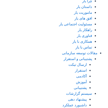
چرا یار
داستان یار
ماموریت یار
افق های یار
مسئولیت اجتماعی یار
راهکار یار
فناوری یار
همکاری با یار
تماس با یار
مقالات توسعه سازمانی
پشتیبانی و استقرار
ارسال تیکت
استقرار
آکادمی
آموزش
پشتیبانی
سیستم گزارشات
پیشنهاد دهی
داشبورد عملکرد