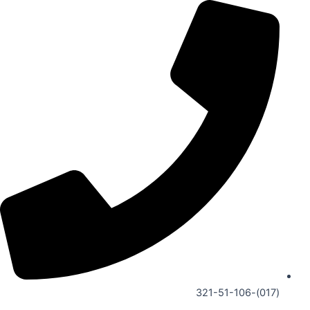
رش
ه
حتوا
(017)-321-51-106