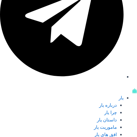
یار
درباره یار
چرا یار
داستان یار
ماموریت یار
افق های یار