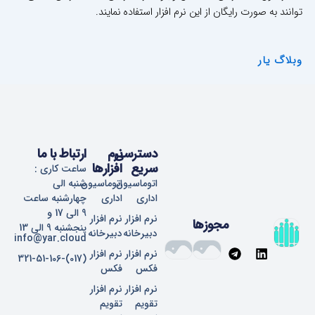
توانند به صورت رایگان از این نرم افزار استفاده نمایند.
وبلاگ یار
دسترسی
نرم
ارتباط با ما
سریع
افزارها
ساعت کاری :
اتوماسیون
اتوماسیون
شنبه الی
اداری
اداری
چهارشنبه ساعت
9 الی 17 و
نرم افزار
نرم افزار
مجوزها
پنجشنبه 9 الی 13
دبیرخانه
دبیرخانه
info@yar.cloud
T
L
نرم افزار
نرم افزار
(017)-321-51-106
e
i
فکس
فکس
l
n
e
k
نرم افزار
نرم افزار
g
e
تقویم
تقویم