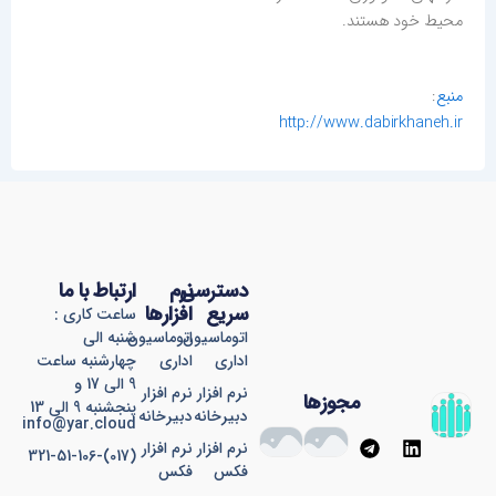
محیط خود هستند.
منبع
:
http://www.dabirkhaneh.ir
دسترسی
نرم
ارتباط با ما
سریع
افزارها
ساعت کاری :
اتوماسیون
اتوماسیون
شنبه الی
اداری
اداری
چهارشنبه ساعت
9 الی 17 و
نرم افزار
نرم افزار
مجوزها
پنجشنبه 9 الی 13
دبیرخانه
دبیرخانه
info@yar.cloud
T
L
نرم افزار
نرم افزار
(017)-321-51-106
e
i
فکس
فکس
l
n