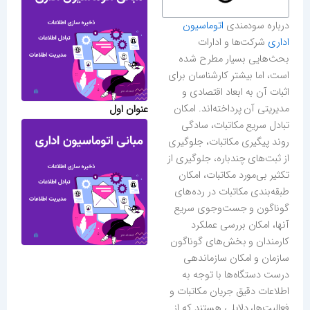
درباره سودمندی
اتوماسیون
اداری
شرکت‌ها و ادارات
بحث‌هایی بسیار مطرح شده
است، اما بیشتر کارشناسان برای
اثبات آن به ابعاد اقتصادی و
مدیریتی آن پرداخته‌اند. امکان
عنوان اول
تبادل سریع مکاتبات، سادگی
روند پیگیری مکاتبات، جلوگیری
از ثبت‌های چندباره، جلوگیری از
تکثیر بی‌مورد مکاتبات، امکان
طبقه‌بندی مکاتبات در رده‌های
گوناگون و جست‌وجوی سریع
آنها، امکان بررسی عملکرد
کارمندان و بخش‌های گوناگون
سازمان و امکان سازماندهی
درست دستگاه‌ها با توجه به
اطلاعات دقیق جریان مکاتبات و
فعالیت‌ها، دلایلی هستند که از