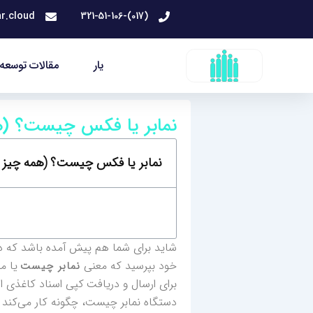
رش
r.cloud
(017)-321-51-106
ه
حتوا
یار
مقالات توسعه 
نمابر یا فکس چیست؟ (همه
نمابر یا فکس چیست؟ (همه چیز درب
شاید برای شما هم پیش آمده باشد که در ح
خود بپرسید که معنی
یا من
نمابر چیست
برای ارسال و دریافت کپی اسناد کاغذی از
دستگاه نمابر چیست، چگونه کار می‌کند و چ