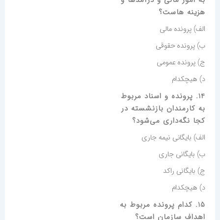
به امور مالی و درآمدها و
هزینه هاست؟
الف) پرونده مالی
ب) پرونده حقوقی
ج) پرونده عمومی
د) هیچکدام
14. پرونده و اسناد مربوط
به کارمندان بازنشسته در
کجا نگه‌داری می‌شود؟
الف) بایگانی نیمه جاری
ب) بایگانی جاری
ج) بایگانی راکد
د) هیچکدام
15. کدام پرونده مربوط به
اهداف سازمان است؟