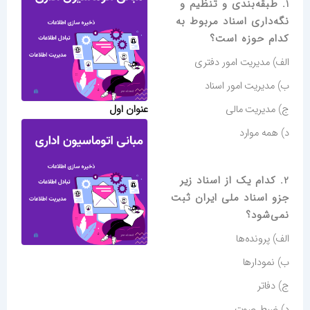
1. طبقه‌بندی و تنظیم و
نگه‌داری اسناد مربوط به
کدام حوزه است؟
الف) مدیریت امور دفتری
ب) مدیریت امور اسناد
عنوان اول
ج) مدیریت مالی
د) همه موارد
2. کدام یک از اسناد زیر
جزو اسناد ملی ایران ثبت
نمی‌شود؟
الف) پرونده‌ها
ب) نمودارها
ج) دفاتر
د) ضبط صوت