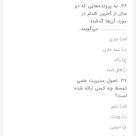
36. به پرونده‌هایی که دو
سال از آخرین اقدام در
مورد آن‌ها گذشته
…………………… می‌گویند.
الف) جاری
ب) نیمه جاری
ج) راکد
د) قابل امحا
37. اصول مدیریت علمی
توسط چه کسی ارائه شده
است؟
الف) تیلور
ب) وونت
ج) دیویی