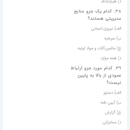
د) هیچکدام
38. کدام یک جزو منابع
مدیریتی هستند؟
الف) نیروی انسانی
ب) سرمایه
ج) ماشین‌آلات و مواد اولیه
د) همه موارد
39. کدام مورد جزو ارتباط
عمودی از بالا به پایین
نیست؟
الف) دستور
ب) آیین نامه
ج) گزارش
د) سخنرانی