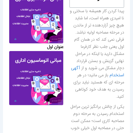
پیدا کردن کار همیشه با سختی و
نا امیدی همراه است، اما شاید
هیچ چیز آزاردهنده تر از ماندن
در مرحله مصاحبه اولیه نباشد.
فرقی نمی کند که در همان گام
اول یعنی جلب نظر کارفرما
عنوان اول
مشکل دارید یا اینکه در مراحل
نهایی گزینش و بستن قرارداد
دچار مشکل می شوید و از
آگهی
استخدام
باز می مانید؛ در هر
مرحله ای که هستید نباید برای
رسیدن به هدف خود کوتاهی
کنید.
یکی از چالش برانگیز ترین مراحل
استخدام رسیدن به مرحله دوم
مصاحبه کاری است؛ ممکن است
حتی در مصاحبه اول خیلی خوب