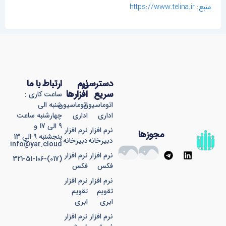
منبع
:
https://www.telina.ir
دسترسی
نرم
ارتباط با ما
سریع
افزارها
ساعت کاری :
اتوماسیون
اتوماسیون
شنبه الی
اداری
اداری
چهارشنبه ساعت
9 الی 17 و
نرم افزار
نرم افزار
مجوزها
پنجشنبه 9 الی 13
دبیرخانه
دبیرخانه
info@yar.cloud
T
L
نرم افزار
نرم افزار
(017)-321-51-106
e
i
فکس
فکس
l
n
e
k
نرم افزار
نرم افزار
g
e
تقویم
تقویم
r
d
ابری
ابری
a
i
نرم افزار
نرم افزار
m
n