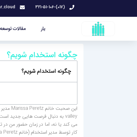
رش
r.cloud
(017)-321-51-106
ه
حتوا
یار
مقالات توسعه 
چگونه استخدام شویم؟
چگونه استخدام شویم؟
valley به دنبال فرصت هایی جدید 
می کند یا نه، اما در زمان حضور من در 
کار توسط مدیر استخدام (خانم Marissa Peretz) بوده است.