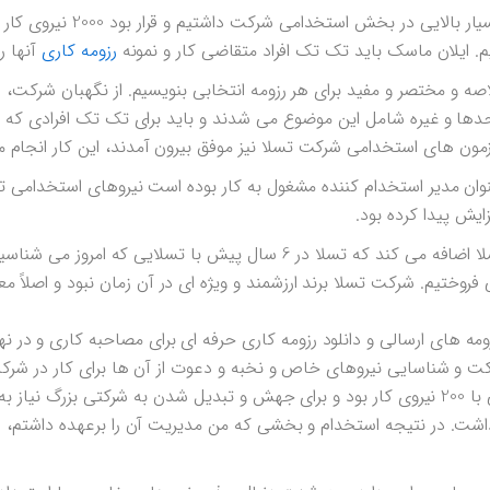
زمانی را به یاد می آورم که فشار کاری بسیار بالایی در 
. ایلان ماسک باید تک تک افراد متقاضی کار و نمونه
رزومه کاری
آنها را
 و مختصر و مفید برای هر رزومه انتخابی بنویسیم. از نگهبان شرکت، سر
دها و غیره شامل این موضوع می شدند و باید برای تک تک افرادی که ف
 آزمون های استخدامی شرکت تسلا نیز موفق بیرون آمدند، این کار انجام 
خانم Marissa Peretz مدیر استخدام تسلا اضافه می کند که تسلا در 6 سال پیش با تسلایی که ام
روختیم. شرکت تسلا برند ارزشمند و ویژه ای در آن زمان نبود و اصلاً معل
ومه های ارسالی و دانلود رزومه کاری حرفه ای برای مصاحبه کاری و در ن
 فعالیت به عنوان Headhunter شرکت و شناسایی نیروهای خاص و نخبه و دعوت از آن ها برای کار در
است، چرا که شرکت تسلا شرکت کوچکی با 200 نیروی کار بود و برای جهش و تبدیل شدن به شرکتی بزرگ 
داشت. در نتیجه استخدام و بخشی که من مدیریت آن را برعهده داشتم، 