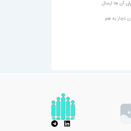
ای آن ها ارسال
ایل رزومه تان دچار به هم
T
L
e
i