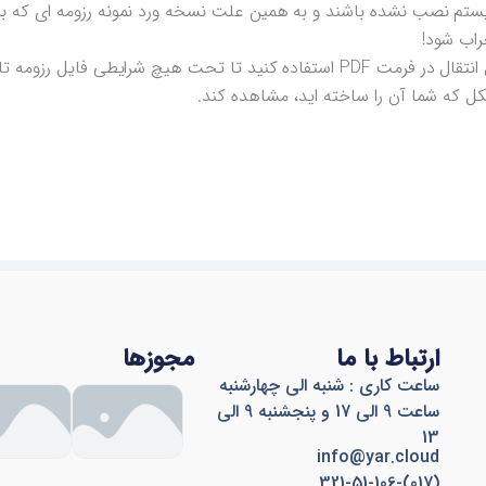
یستم نصب نشده باشند و به همین علت نسخه ورد نمونه رزومه ای که بر
راب شود!
پس بهتر است از یک نسخه مطمئن قابل انتقال در فرمت PDF استفاده کنید تا تحت هیچ شرایطی ف
 که شما آن را ساخته اید، مشاهده کند.
ارتباط با ما
مجوزها
ساعت کاری : شنبه الی چهارشنبه
ساعت 9 الی 17 و پنجشنبه 9 الی
13
info@yar.cloud
(017)-321-51-106