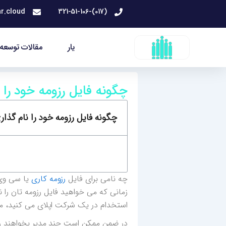
رش
r.cloud
(017)-321-51-106
ه
حتوا
یار
مقالات توسعه 
چگونه فایل رزومه خود را 
چگونه فایل رزومه خود را نام گذار
چه نامی برای فایل
رزومه کاری
یا سی وی 
زمانی که می خواهید فایل رزومه تان را نا
استخدام در یک شرکت اپلای می کنید، مس
در ضمن ممکن است چند مدیر بخواهند رزوم