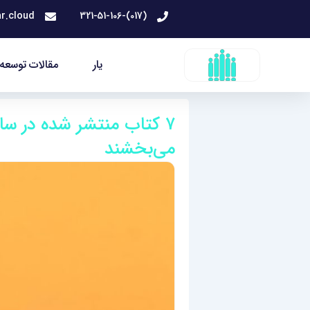
رش
r.cloud
(017)-321-51-106
ه
حتوا
یار
مقالات توسعه 
می‌بخشند