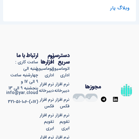
وبلاگ یار
دسترسی
نرم
ارتباط با ما
سریع
افزارها
ساعت کاری :
اتوماسیون
اتوماسیون
شنبه الی
اداری
اداری
چهارشنبه ساعت
9 الی 17 و
نرم افزار
نرم افزار
مجوزها
پنجشنبه 9 الی 13
دبیرخانه
دبیرخانه
info@yar.cloud
T
L
نرم افزار
نرم افزار
(017)-321-51-106
e
i
فکس
فکس
l
n
e
k
نرم افزار
نرم افزار
g
e
تقویم
تقویم
r
d
ابری
ابری
a
i
نرم افزار
نرم افزار
m
n