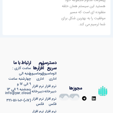
پیشرفت مداوم مجموعه خود
هستید این سیستم همان حلقه
مفقوده ای است که مسیر
موفقیت را به بهترین شکل برای
شما ترسیم می کند.
دسترسی
نرم
ارتباط با ما
سریع
افزارها
ساعت کاری :
اتوماسیون
اتوماسیون
شنبه الی
اداری
اداری
چهارشنبه ساعت
9 الی 17 و
نرم افزار
نرم افزار
مجوزها
پنجشنبه 9 الی 13
دبیرخانه
دبیرخانه
info@yar.cloud
T
L
نرم افزار
نرم افزار
(017)-321-51-106
e
i
فکس
فکس
l
n
e
k
نرم افزار
نرم افزار