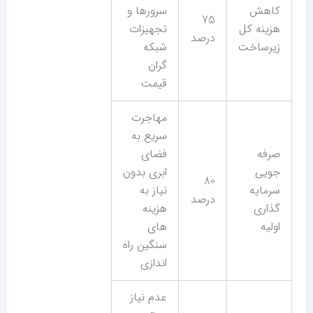
کاهش
سرورها و
75
هزینه کل
تجهیزات
درصد
زیرساخت
شبکه
گران
قیمت
مهاجرت
سریع به
صرفه
فضای
جویی
ابری بدون
80
سرمایه
نیاز به
درصد
گذاری
هزینه
اولیه
های
سنگین راه
اندازی
عدم نیاز