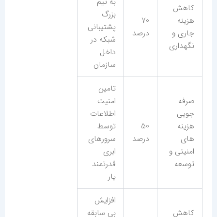
به تیم
کاهش
بزرگ
هزینه
70
پشتیبانی
جاری و
درصد
شبکه در
نگهداری
داخل
سازمان
تامین
صرفه
امنیت
جویی
اطلاعات
هزینه
50
توسط
های
درصد
سرورهای
امنیتی و
ابری
توسعه
قدرتمند
یار
افزایش
کاهش
بی سابقه